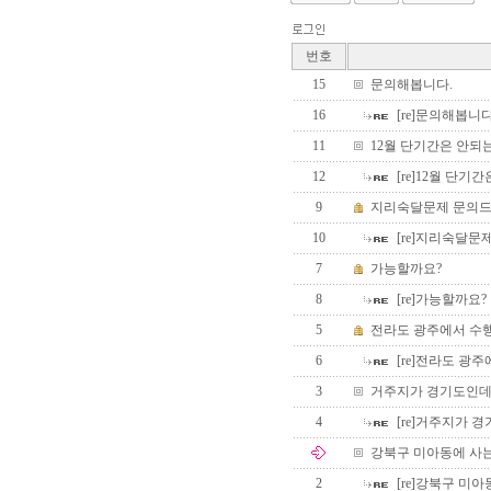
번호
15
문의해봅니다.
16
[re]문의해봅니다
11
12월 단기간은 안되
12
[re]12월 단기
9
지리숙달문제 문의드
10
[re]지리숙달문
7
가능할까요?
8
[re]가능할까요?
5
전라도 광주에서 수행
6
[re]전라도 광주
3
거주지가 경기도인데 
4
[re]거주지가 경
강북구 미아동에 사는
2
[re]강북구 미아