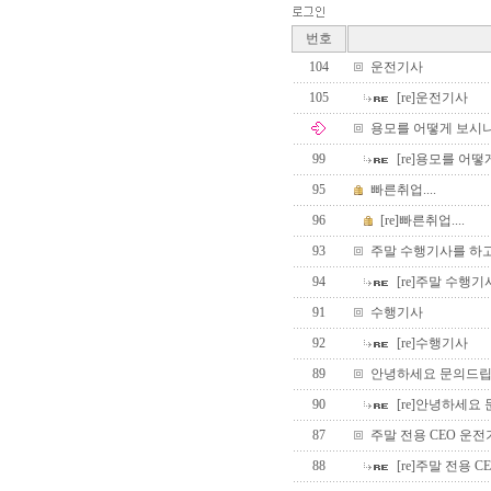
번호
104
운전기사
105
[re]운전기사
용모를 어떻게 보시
99
[re]용모를 어
95
빠른취업....
96
[re]빠른취업....
93
주말 수행기사를 하
94
[re]주말 수행
91
수행기사
92
[re]수행기사
89
안녕하세요 문의드립
90
[re]안녕하세요
87
주말 전용 CEO 운전
88
[re]주말 전용 C