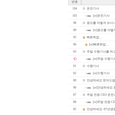
번호
104
운전기사
105
[re]운전기사
98
용모를 어떻게 보시
99
[re]용모를 어
95
빠른취업....
96
[re]빠른취업....
93
주말 수행기사를 하
[re]주말 수행
91
수행기사
92
[re]수행기사
89
안녕하세요 문의드립
90
[re]안녕하세요
87
주말 전용 CEO 운전
88
[re]주말 전용 C
85
안녕하세요~87년생