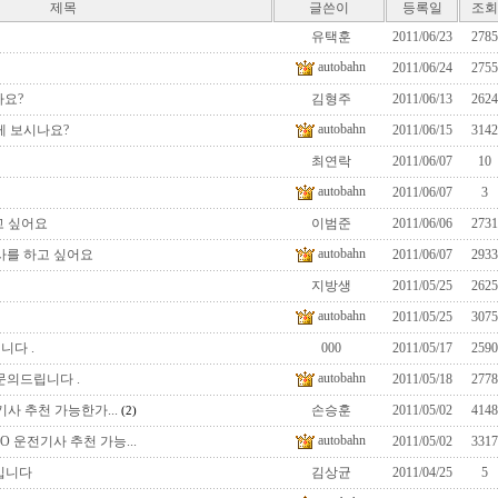
제목
글쓴이
등록일
조회
유택훈
2011/06/23
2785
autobahn
2011/06/24
2755
나요?
김형주
2011/06/13
2624
autobahn
떻게 보시나요?
2011/06/15
3142
최연락
2011/06/07
10
autobahn
2011/06/07
3
고 싶어요
이범준
2011/06/06
2731
autobahn
기사를 하고 싶어요
2011/06/07
2933
지방생
2011/05/25
2625
autobahn
2011/05/25
3075
니다 .
000
2011/05/17
2590
autobahn
 문의드립니다 .
2011/05/18
2778
기사 추천 가능한가...
손승훈
2011/05/02
4148
(2)
autobahn
EO 운전기사 추천 가능...
2011/05/02
3317
입니다
김상균
2011/04/25
5