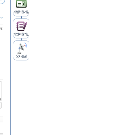
hn
32